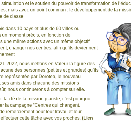
timulation et le soutien du pouvoir de transformation de l’éduc
utres, mais avec un point commun : le développement de la missi
le de classe.
 dans 10 pays et plus de 60 villes ou
à un moment précis, en fonction de
dans une même actions avec un même objectif
ent, changer nos centres, afin qu’ils deviennent
onnement
21-2022, nous mettons en Valeur la figure des
chacune des personnes (petites et grandes) qu’ils
ure représentée par Dorotea, le nouveau
 ses amis dans chacune des missions
sûr, nous continuerons à compter sur elle.
a clé de la mission piariste, c’est pourquoi
urer la campagne
“Centres qui changent,
de remerciement pour leur travail et leur
effectuer cette tâche avec vos proches.
(Lien