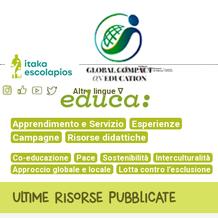
Altre lingue ∇
Apprendimento e Servizio
Esperienze
Campagne
Risorse didattiche
Co-educazione
Pace
Sostenibilità
Interculturalità
Approccio globale e locale
Lotta contro l’esclusione
ULTIME RISORSE PUBBLICATE