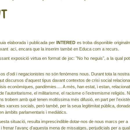
UT
guia elaborada i publicada per
INTERED
es troba disponible original
xant ací, encara que la inserim també en Educa com a recurs.
ssant exposició virtua en format de joc: "No ho neguis", a la qual po
os d'odi i negacionistes no són fenòmens nous. Durant tota la nostra 
ut discursos d'aquest tipus davant contextos de crisi social relacio
risis econòmiques, pandèmies…. A més, han estat, i estan, relacion
de l'autoritarisme, el militarisme, el racisme o l'extremisme religiós. 
ens trobem amb què tenen moltíssima més difusió, en part per l'existè
i les xarxes socials, però també, per la seua legitimitat pública, donad
en àmbits parlamentaris i mediàtics.
esta situació, resulta imprescindible dotar-nos de nous marcs per a
i frenar l'avanç d'aquesta mena de missatges, perjudicials per a qua