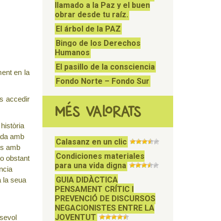
llamado a la Paz y el buen
obrar desde tu raíz.
El árbol de la PAZ
Bingo de los Derechos
Humanos
El pasillo de la consciencia
ment en la
Fondo Norte – Fondo Sur
ts accedir
MÉS VALORATS
història
nada amb
Calasanz en un clic
ats amb
Condiciones materiales
No obstant
para una vida digna
ncia
GUIA DIDÀCTICA
a la seua
PENSAMENT CRÍTIC I
PREVENCIÓ DE DISCURSOS
NEGACIONISTES ENTRE LA
JOVENTUT
lsevol