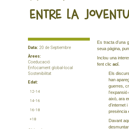
ENTRE LA JOVENT
Es tracta d'una 
Data:
20 de Septiembre
seua pàgina, pun
Àrees:
Inclou una intere
Coeducació
fent clic
ací
.
Enfocament global-local
Els discurs
Sostenibilitat
han apareg
Edat:
guerres, c
12-14
l'expansió 
això, ara 
14-16
d'internet 
16-18
presència 
+18
Davant aqu
desmuntar 