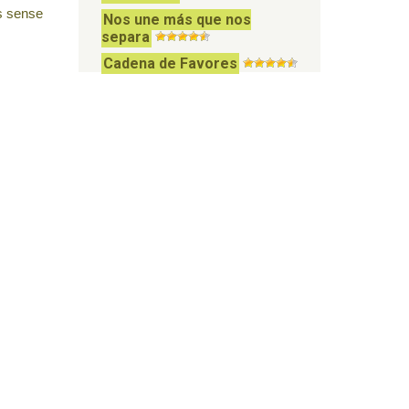
es sense
Nos une más que nos
separa
Cadena de Favores