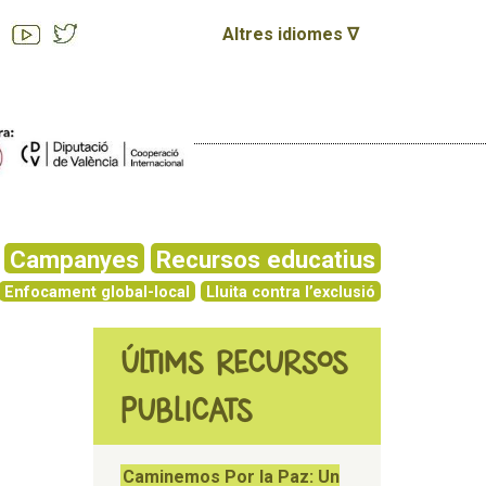
Altres idiomes ∇
Campanyes
Recursos educatius
Enfocament global-local
Lluita contra l’exclusió
ÚLTIMS RECURSOS
PUBLICATS
Caminemos Por la Paz: Un