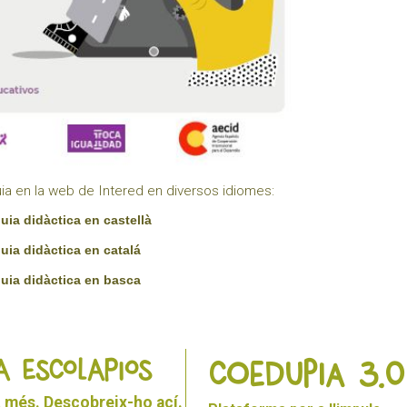
uia en la web de Intered en diversos idiomes:
uia didàctica en castellà
uia didàctica en catalá
guia didàctica en basca
A ESCOLAPIOS
Coedupia 3.0
 més. Descobreix-ho ací.