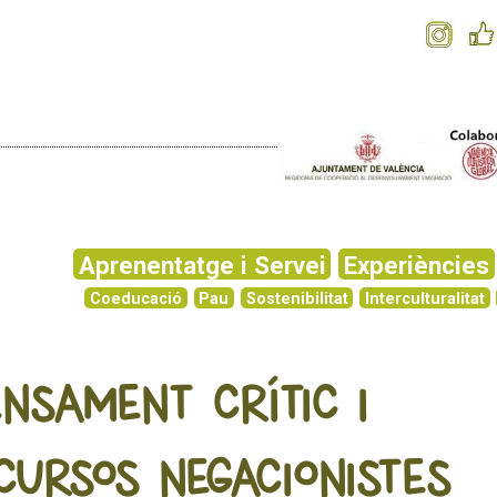
Aprenentatge i Servei
Experiències
Coeducació
Pau
Sostenibilitat
Interculturalitat
ENSAMENT CRÍTIC I
CURSOS NEGACIONISTES