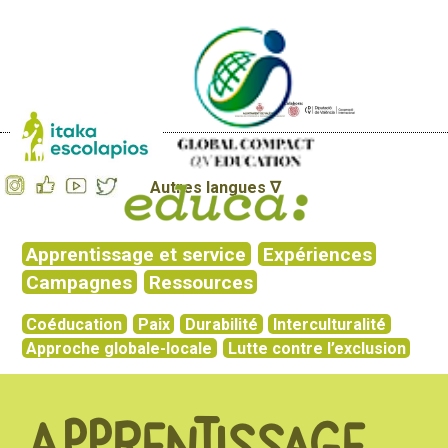
Autres langues ∇
Apprentissage et service
Expériences
Campagnes
Ressources
Coéducation
Paix
Durabilité
Interculturalité
Approche globale-locale
Lutte contre l’exclusion
Apprentissage