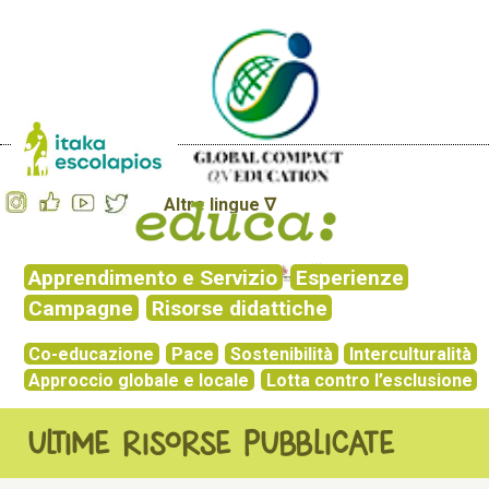
Altre lingue ∇
Apprendimento e Servizio
Esperienze
Campagne
Risorse didattiche
Co-educazione
Pace
Sostenibilità
Interculturalità
Approccio globale e locale
Lotta contro l’esclusione
ULTIME RISORSE PUBBLICATE