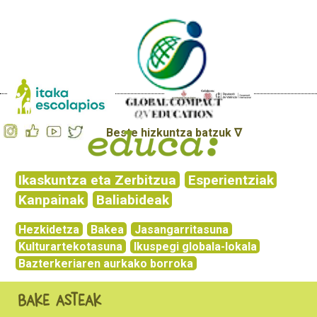
Beste hizkuntza batzuk ∇
Ikaskuntza eta Zerbitzua
Esperientziak
Kanpainak
Baliabideak
Hezkidetza
Bakea
Jasangarritasuna
Kulturartekotasuna
Ikuspegi globala-lokala
Bazterkeriaren aurkako borroka
Bake asteak