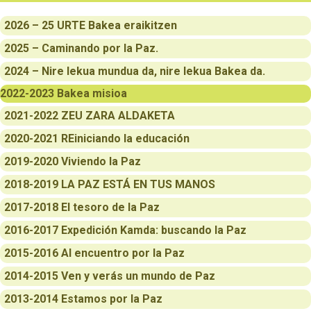
2026 – 25 URTE Bakea eraikitzen
2025 – Caminando por la Paz.
2024 – Nire lekua mundua da, nire lekua Bakea da.
2022-2023 Bakea misioa
2021-2022 ZEU ZARA ALDAKETA
2020-2021 REiniciando la educación
2019-2020 Viviendo la Paz
2018-2019 LA PAZ ESTÁ EN TUS MANOS
2017-2018 El tesoro de la Paz
2016-2017 Expedición Kamda: buscando la Paz
2015-2016 Al encuentro por la Paz
2014-2015 Ven y verás un mundo de Paz
2013-2014 Estamos por la Paz