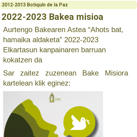
2012-2013 Botiquín de la Paz
2022-2023 Bakea misioa
Aurtengo Bakearen Astea “Ahots bat,
hamaika aldaketa” 2022-2023
Elkartasun kanpainaren barruan
kokatzen da
Sar zaitez zuzenean Bake Misiora
kartelean klik eginez: