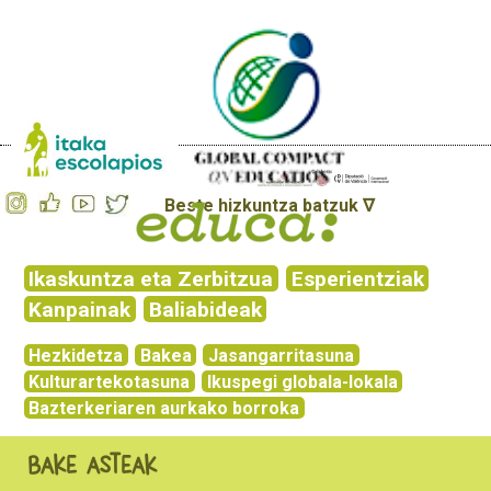
Beste hizkuntza batzuk ∇
Ikaskuntza eta Zerbitzua
Esperientziak
Kanpainak
Baliabideak
Hezkidetza
Bakea
Jasangarritasuna
Kulturartekotasuna
Ikuspegi globala-lokala
Bazterkeriaren aurkako borroka
Bake asteak