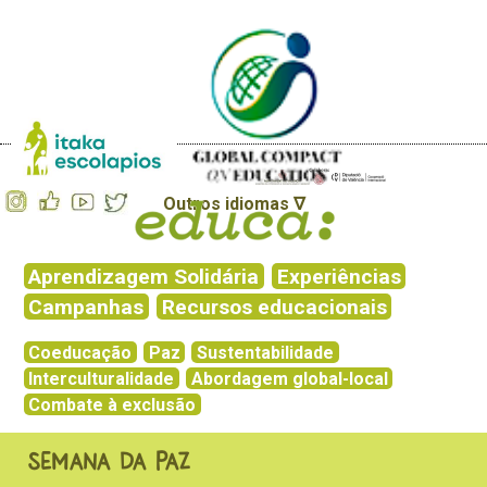
Outros idiomas ∇
Aprendizagem Solidária
Experiências
Campanhas
Recursos educacionais
Coeducação
Paz
Sustentabilidade
Interculturalidade
Abordagem global-local
Combate à exclusão
Semana da Paz