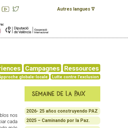
Autres langues ∇
riences
Campagnes
Ressources
Approche globale-locale
Lutte contre l’exclusion
Semaine de la paix
2026- 25 años construyendo PAZ
blos nos
2025 – Caminando por la Paz.
ciar cada
mundo más