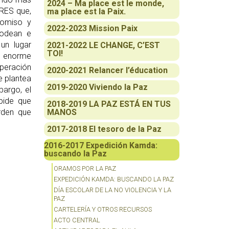
2024 – Ma place est le monde,
ORES que,
ma place est la Paix.
romiso y
2022-2023 Mission Paix
rodean e
un lugar
2021-2022 LE CHANGE, C’EST
TOI!
su enorme
operación
2020-2021 Relancer l’éducation
e plantea
2019-2020 Viviendo la Paz
bargo, el
pide que
2018-2019 LA PAZ ESTÁ EN TUS
rden que
MANOS
2017-2018 El tesoro de la Paz
2016-2017 Expedición Kamda:
buscando la Paz
ORAMOS POR LA PAZ
EXPEDICIÓN KAMDA: BUSCANDO LA PAZ
DÍA ESCOLAR DE LA NO VIOLENCIA Y LA
PAZ
CARTELERÍA Y OTROS RECURSOS
ACTO CENTRAL