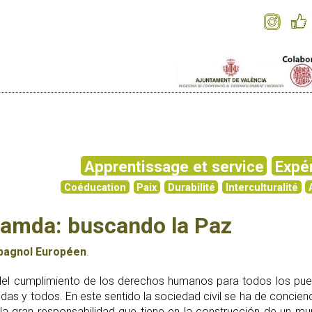
Apprentissage et service
Expé
Coéducation
Paix
Durabilité
Interculturalité
amda: buscando la Paz
pagnol Européen
.
del cumplimiento de los derechos humanos para todos los pue
das y todos. En este sentido la sociedad civil se ha de concien
la gran responsabilidad que tiene en la construcción de un 