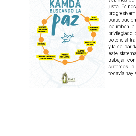
justo. Es n
progresivam
participaci
incumben a 
privilegiado
potencial tr
y la solidari
este sistema
trabajar co
sintamos la
todavía hay 