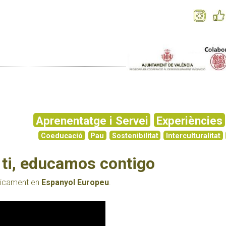
Aprenentatge i Servei
Experiències
Coeducació
Pau
Sostenibilitat
Interculturalitat
ti, educamos contigo
únicament en
Espanyol Europeu
.