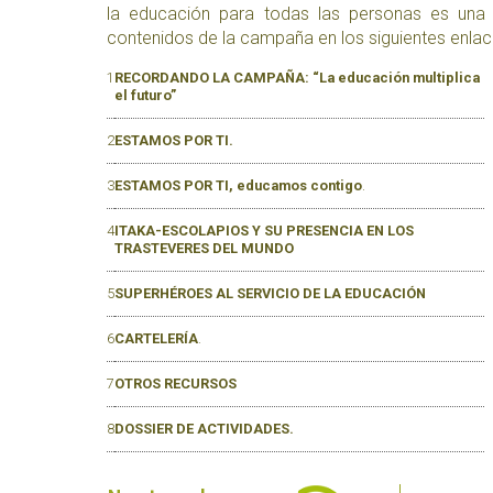
la educación para todas las personas es una 
contenidos de la campaña en los siguientes enlac
1
RECORDANDO LA CAMPAÑA: “La educación multiplica
el futuro”
2
ESTAMOS POR TI.
3
ESTAMOS POR TI, educamos contigo
.
4
ITAKA-ESCOLAPIOS Y SU PRESENCIA EN LOS
TRASTEVERES DEL MUNDO
5
SUPERHÉROES AL SERVICIO DE LA EDUCACIÓN
6
CARTELERÍA
.
7
OTROS RECURSOS
8
DOSSIER DE ACTIVIDADES.