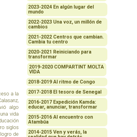
2023-2024 En algún lugar del
mundo
2022-2023 Una voz, un millón de
cambios
2021-2022 Centros que cambian.
Cambia tu centro
2020-2021 Reiniciando para
transformar
2019-2020 COMPARTINT MOLTA
VIDA
2018-2019 Al ritmo de Congo
2017-2018 El tesoro de Senegal
ceso a la
Calasanz,
2016-2017 Expedición Kamda:
educar, anunciar, transformar
vió algo
 una vida
2015-2016 Al encuentro con
educación
Atambúa
ro siglos
2014-2015 Ven y verás, la
 logro de
realidad que hay detrás