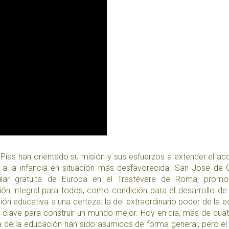
Pías han orientado su misión y sus esfuerzos a extender el ac
a la infancia en situación más desfavorecida. San José de 
ular gratuita de Europa en el Trastévere de Roma, promo
ión integral para todos, como condición para el desarrollo de
ión educativa a una certeza: la del extraordinario poder de la 
n clave para construir un mundo mejor. Hoy en día, más de cuat
a de la educación han sido asumidos de forma general, pero el