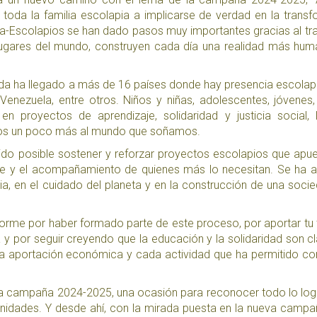
toda la familia escolapia a implicarse de verdad en la trans
aka-Escolapios se han dado pasos muy importantes gracias al tra
 lugares del mundo, construyen cada día una realidad más hu
tida ha llegado a más de 16 países donde hay presencia escola
nezuela, entre otros. Niños y niñas, adolescentes, jóvenes, 
 proyectos de aprendizaje, solidaridad y justicia social, 
los un poco más al mundo que soñamos.​
ido posible sostener y reforzar proyectos escolapios que apu
ible y el acompañamiento de quienes más lo necesitan. Se ha
cia, en el cuidado del planeta y en la construcción de una soc
orme por haber formado parte de este proceso, por aportar tu
y por seguir creyendo que la educación y la solidaridad son c
a aportación económica y cada actividad que ha permitido con
la campaña 2024-2025, una ocasión para reconocer todo lo log
idades. Y desde ahí, con la mirada puesta en la nueva camp