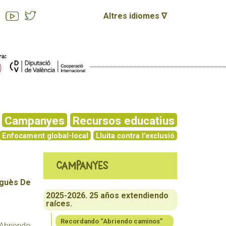
Altres idiomes ∇
Campanyes
Recursos educatius
Enfocament global-local
Lluita contra l’exclusió
Campanyes
guès De
2025-2026. 25 años extendiendo
raíces.
Recordando “Abriendo caminos”
Abriendo