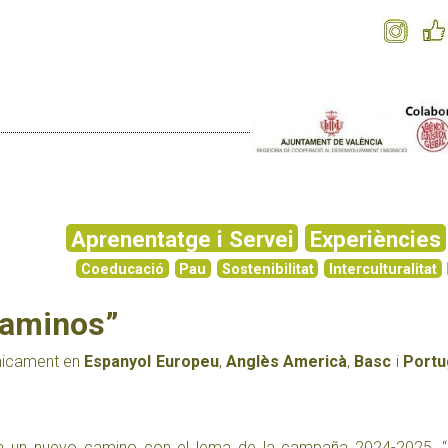
Aprenentatge i Servei
Experiències
Coeducació
Pau
Sostenibilitat
Interculturalitat
caminos”
únicament en
Espanyol Europeu
,
Anglès Americà
,
Basc
i
Portu
 un nuevo camino con el lema de la campaña 2024-2025, “