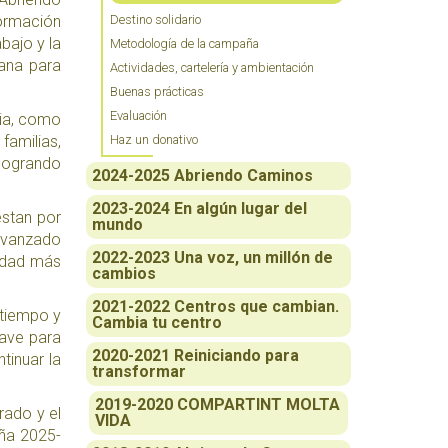
formación
Destino solidario
bajo y la
Metodología de la campaña
mana para
Actividades, cartelería y ambientación
Buenas prácticas
Evaluación
pia, como
familias,
Haz un donativo
logrando
2024-2025 Abriendo Caminos
2023-2024 En algún lugar del
estan por
mundo
 avanzado
2022-2023 Una voz, un millón de
iedad más
cambios
2021-2022 Centros que cambian.
 tiempo y
Cambia tu centro
lave para
2020-2021 Reiniciando para
tinuar la
transformar
2019-2020 COMPARTINT MOLTA
rado y el
VIDA
aña 2025-