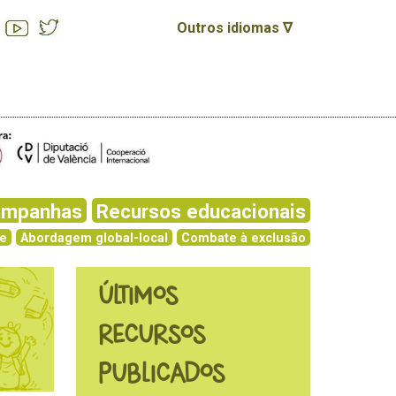
Outros idiomas ∇
ampanhas
Recursos educacionais
de
Abordagem global-local
Combate à exclusão
ÚLTIMOS
RECURSOS
PUBLICADOS