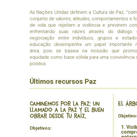
As Nações Unidas definem a Cultura de Paz, “co
conjunto de valores, atitudes, comportamentos e 
de vida que rejeitam a violência e previnem conf
enfrentando suas raízes através do diálogo
negociação entre indivíduos, grupos e estado
educação desempenha um papel importante 
área, pois se baseia na inclusão que prom
equidade como base sólida para uma convivência s
positiva.
Últimos recursos Paz
Caminemos Por la Paz: Un
El árb
llamado a la Paz y el buen
Objetivo
obrar desde tu raíz.
Visib
Objetivos:
compro
entorn