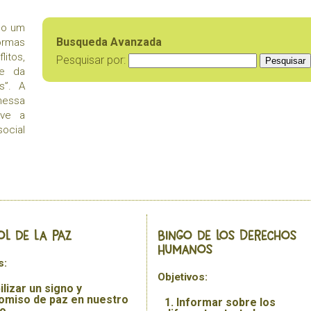
mo um
Busqueda Avanzada
formas
litos,
Pesquisar por:
 e da
s”. A
nessa
ove a
ocial
ol de la PAZ
Bingo de los Derechos
Humanos
s:
Objetivos:
ilizar un signo y
miso de paz en nuestro
Informar sobre los
o.