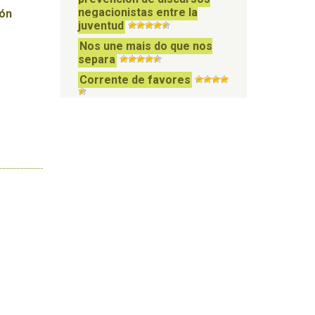
negacionistas entre la
ión
juventud
Nos une mais do que nos
s
separa
Corrente de favores