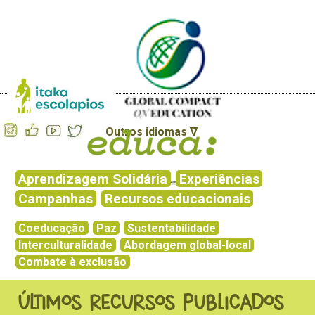
Outros idiomas ∇
Aprendizagem Solidária
Experiências
Campanhas
Recursos educacionais
Coeducação
Paz
Sustentabilidade
Interculturalidade
Abordagem global-local
Combate à exclusão
ÚLTIMOS RECURSOS PUBLICADOS