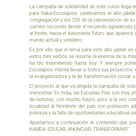
La campaña de solidaridad de este curso llega 
para Itaka-Escolapios: celebramos el año jubil
congregación y los 250 de la canonización de su
camino recorrido desde el recuerdo agradecido por
al frente, hacia el ilusionante futuro que aparece
mundo actual y venidero.
Es por ello que el lema para este año jubilar 
estos tres verbos se resume la esencia de la mis
ha ido trasmitiendo hasta hoy. Y siempre pon
Escolapios intenta llevar a todos sus proyectos: 
la evangelizadora y la de transformación social- 
El proyecto al que va dirigida la campaña de so
mencionar. En India, las Escuelas Pías son muy j
de historia), con mucho futuro, pero a la vez co
localidad al Nordeste del país con población
ad
pobreza y la falta de oportunidades educativas s
Apuntamos a continuación el contenido que po
KAMDA: EDUCAR, ANUNCIAR, TRANSFORMAR”