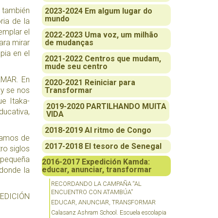
o también
2023-2024 Em algum lugar do
mundo
ria de la
emplar el
2022-2023 Uma voz, um milhão
ara mirar
de mudanças
pia en el
2021-2022 Centros que mudam,
mude seu centro
ORMAR. En
2020-2021 Reiniciar para
 y se nos
Transformar
e Itaka-
2019-2020 PARTILHANDO MUITA
ducativa,
VIDA
2018-2019 Al ritmo de Congo
abamos de
2017-2018 El tesoro de Senegal
ro siglos
a pequeña
2016-2017 Expedición Kamda:
educar, anunciar, transformar
donde la
RECORDANDO LA CAMPAÑA “AL
ENCUENTRO CON ATAMBÚA”
PEDICIÓN
EDUCAR, ANUNCIAR, TRANSFORMAR
Calasanz Ashram School. Escuela escolapia