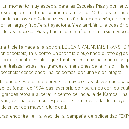
en un momento muy especial para las Escuelas Pías y por tant
ar escolapio con el que conmemoramos los 400 años de histo
 fundador José de Calasanz. Es un año de celebración, de cont
 tan larga y fructífera trayectoria. Y es también una ocasión p
 ante las Escuelas Pías y hacia los desafíos de la misión escola
es una triple llamada a la acción: EDUCAR, ANUNCIAR, TRANSF
ión escolapia, tal y como Calasanz la dibujó hace cuatro siglos
iendo el acento en algo que también es muy calasancio y qu
el entrelazar estas tres grandes dimensiones de la misión –la e
y potenciar desde cada una las demás, con una visión integral.
lidaridad de este curso representa muy bien las claves que ac
óvenes (datan de 1994, casi ayer si la comparamos con los cuat
n grandes retos a superar. Y dentro de India, la de Kamda, un
ivasi
, es una presencia especialmente necesitada de apoyo, 
e dejan ver con mayor rotundidad.
drás encontrar en la web de la campaña de solidaridad “EX