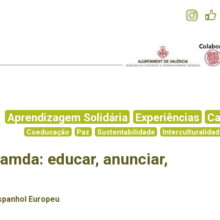
Aprendizagem Solidária
Experiências
C
Coeducação
Paz
Sustentabilidade
Interculturalida
amda: educar, anunciar,
spanhol Europeu
.