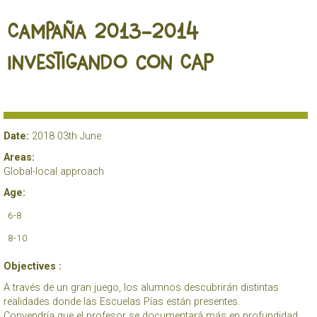
Campaña 2013-2014
Investigando con CAP
Date:
2018 03th June
Areas:
Global-local approach
Age:
6-8
8-10
Objectives :
A través de un gran juego, los alumnos descubrirán distintas
realidades donde las Escuelas Pías están presentes.
Convendría que el profesor se documentará más en profundidad