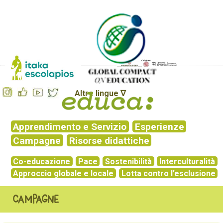
Altre lingue ∇
Apprendimento e Servizio
Esperienze
Campagne
Risorse didattiche
Co-educazione
Pace
Sostenibilità
Interculturalità
Approccio globale e locale
Lotta contro l’esclusione
Campagne