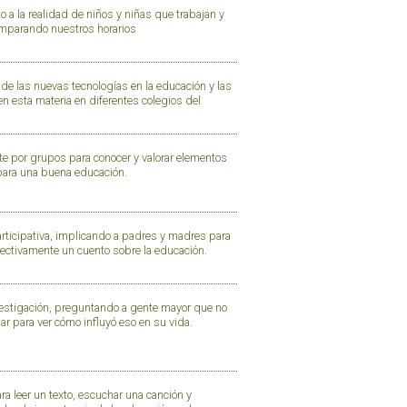
 a la realidad de niños y niñas que trabajan y
mparando nuestros horarios
de las nuevas tecnologías en la educación y las
en esta materia en diferentes colegios del
e por grupos para conocer y valorar elementos
para una buena educación.
rticipativa, implicando a padres y madres para
lectivamente un cuento sobre la educación.
vestigación, preguntando a gente mayor que no
r para ver cómo influyó eso en su vida.
a leer un texto, escuchar una canción y