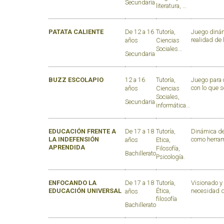
Secundaria
literatura, …
PATATA CALIENTE
De 12 a 16
Tutoría,
Juego dinám
realidad de
años
Ciencias
Sociales…
Secundaria
BUZZ ESCOLAPIO
12 a 16
Tutoría,
Juego para c
con lo que s
años
Ciencias
Sociales,
Secundaria
informática…
EDUCACIÓN FRENTE A
De 17 a 18
Tutoría,
Dinámica de 
LA INDEFENSIÓN
como herram
años
Etica,
APRENDIDA
Filosofía,
Bachillerato
Psicología.
ENFOCANDO LA
De 17 a 18
Tutoría,
Visionado y 
EDUCACIÓN UNIVERSAL
Ética,
necesidad de
años
filosofía
Bachillerato