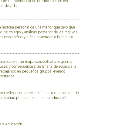
sobre la importancia de la educación en los
os de vida.
a historia personal de una menor que tuvo que
dir al colegio y análisis posterior de los motivos
 muchos niños y niñas no acuden a la escuela.
ara elaborar un mapa conceptual o esquema
usas y consecuencias de la falta de acceso a la
trabajando en pequeños grupos leyendo
aportados.
ra reflexionar sobre la influencia que han tenido
es y otras personas en nuestra educación.
 la educación