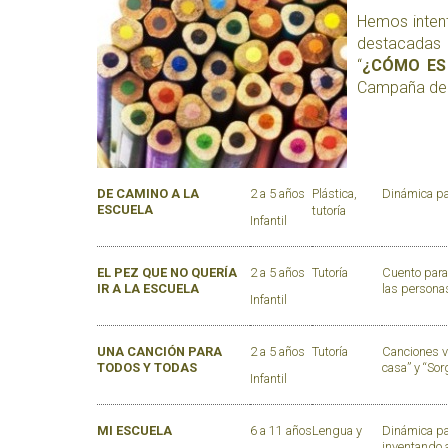
Hemos inten
destacadas 
“
¿CÓMO ES
Campaña de S
DE CAMINO A LA
2 a 5 años
Plástica,
Dinámica par
ESCUELA
tutoría
Infantil
EL PEZ QUE NO
QUERÍA
2 a 5 años
Tutoría
Cuento para
IR A LA
ESCUELA
las persona
Infantil
UNA CANCIÓN PARA
2 a 5 años
Tutoría
Canciones v
TODOS Y TODAS
casa” y “Sor
Infantil
MI ESCUELA
6 a 11 años
Lengua y
Dinámica pa
inventando 