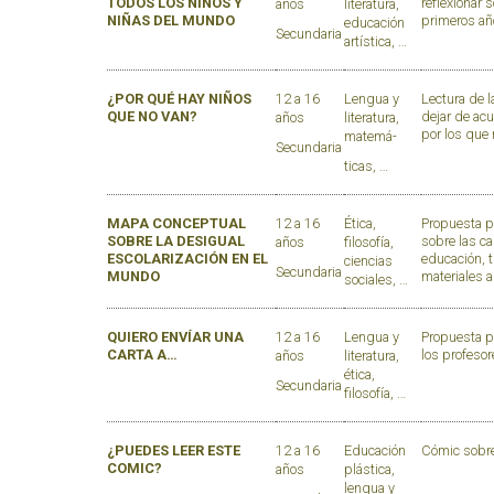
TODOS LOS NIÑOS Y
reflexionar 
años
literatura,
NIÑAS DEL MUNDO
primeros añ
educación
Secundaria
artística, …
¿POR QUÉ HAY NIÑOS
12 a 16
Lengua y
Lectura de l
QUE NO VAN?
dejar de acu
años
literatura,
por los que
matemá-
Secundaria
ticas, …
MAPA CONCEPTUAL
12 a 16
Ética,
Propuesta p
SOBRE LA DESIGUAL
sobre las ca
años
filosofía,
ESCOLARIZACIÓN EN EL
educación, 
ciencias
Secundaria
MUNDO
materiales 
sociales, …
QUIERO ENVÍAR UNA
12 a 16
Lengua y
Propuesta pa
CARTA A…
los profesor
años
literatura,
ética,
Secundaria
filosofía, …
¿PUEDES LEER ESTE
12 a 16
Educación
Cómic sobre
COMIC?
años
plástica,
lengua y