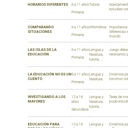
HORARIOS DIFERENTES
6 a 11 años
Tutoría
Acercamiento
estudian co
Primaria
COMPARANDO
6 a 11 años
Informática
Importancia 
SITUACIONES
diferencias 
Primaria
mundo.
LAS ISLAS DE LA
6 a 11 años
Lengua y
Juego debat
EDUCACIÓN
necesarios 
literatura,
Primaria
tutoría, …
LA EDUCACIÓN NO ES UN
6 a 11 años
Lengua y
Dinámica pa
CUENTO
construir co
literatura.
Primaria
INVESTIGANDO A LOS
12 a 16
Lengua y
Tarea de in
MAYORES
pudo estudia
años
literatura,
tutoría, …
Secundaria
EDUCACIÓN PARA
12 a 16
Lengua y
Dinámica par