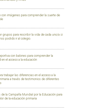
n con imágenes para comprender la suerte de
ole
r grupos para rescribir la vida de cada uno/a si
s podido ir al colegio.
eportiva con balones para comprender la
 en el acceso a la educación
a trabajar las diferencias en el acceso a la
imaria a través de testimonios de diferentes
as
 de la Campaña Mundial por la Educación para
valor de la educación primaria