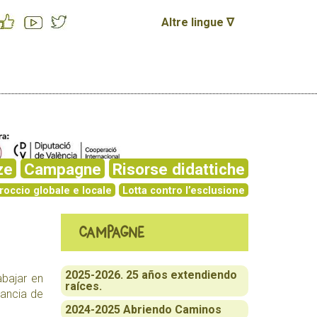
Altre lingue ∇
ze
Campagne
Risorse didattiche
roccio globale e locale
Lotta contro l’esclusione
Campagne
2025-2026. 25 años extendiendo
abajar en
raíces.
tancia de
2024-2025 Abriendo Caminos