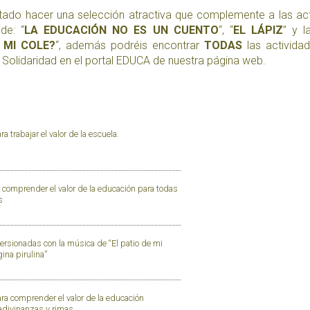
tado hacer una selección atractiva que complemente a las ac
de: “
LA EDUCACIÓN NO ES UN CUENTO
“, “
EL LÁPIZ
” y l
 MI COLE?
“, además podréis encontrar
TODAS
las activida
olidaridad en el portal EDUCA de nuestra página web.
a trabajar el valor de la escuela.
 comprender el valor de la educación para todas
s
ersionadas con la música de “El patio de mi
gina pirulina”
ra comprender el valor de la educación
adivinanzas y rimas