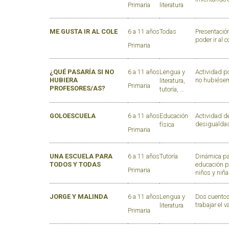
Primaria
literatura
ME GUSTA IR AL COLE
6 a 11 años
Todas
Presentació
poder ir al c
Primaria
¿QUÉ PASARÍA SI NO
6 a 11 años
Lengua y
Actividad po
HUBIERA
no hubiésemo
literatura,
Primaria
PROFESORES/AS?
tutoría, …
GOLOESCUELA
6 a 11 años
Educación
Actividad d
desigualdad
física
Primaria
UNA ESCUELA PARA
6 a 11 años
Tutoría
Dinámica par
TODOS Y TODAS
educación pr
Primaria
niños y niñ
JORGE Y MALINDA
6 a 11 años
Lengua y
Dos cuentos
trabajar el 
literatura
Primaria