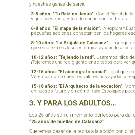
y nuestras ganas de servir.
3-5 años: “Tu Raíz es Jesús”.
Con el “Árbol de la
y que nuestros gestos de cariño son los frutos.
6-8 años: “El mapa de la misión”.
¡A explorar! Bu
pequeñas acciones conectan con los hogares esc
8-10 años: “La Brújula de Calasanz”.
Un juego de
que empieza en Jesús y termina ayudando a los de
10-12 años: “Tejiendo la red”.
Usaremos hilos de c
¡Tejeremos una red gigante entre todos para ver 
12-15 años: “El sismógrafo social”.
Igual que un
Veremos cómo nuestros valores nos ayudan a res
15-18 años: “El Arquitecto de la vocación”.
Momen
en nuestro futuro y en cómo Itaka-Escolapios pued
3. Y PARA LOS ADULTOS…
Los 25 años son un momento perfecto para dar un 
“25 años de huellas de Calasanz”
.
Queremos pasar de la teoría a la acción con diná