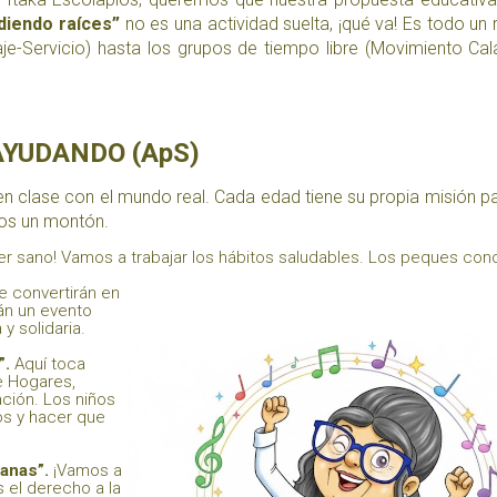
diendo raíces”
no es una actividad suelta, ¡qué va! Es todo un 
aje-Servicio) hasta los grupos de tiempo libre (Movimiento Cal
AYUDANDO (ApS)
en clase con el mundo real. Cada edad tiene su propia misión p
os un montón.
r sano! Vamos a trabajar los hábitos saludables. Los peques con
 convertirán en
án un evento
y solidaria.
”.
Aquí toca
e Hogares,
ación. Los niños
os y hacer que
anas”.
¡Vamos a
 el derecho a la