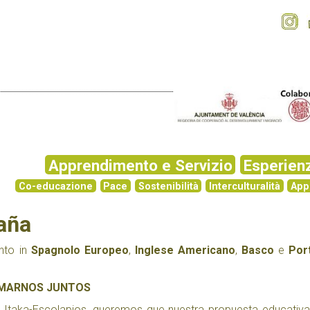
Apprendimento e Servizio
Esperien
Co-educazione
Pace
Sostenibilità
Interculturalità
App
aña
anto in
Spagnolo Europeo
,
Inglese Americano
,
Basco
e
Por
RMARNOS JUNTOS
e Itaka-Escolapios, queremos que nuestra propuesta educativa