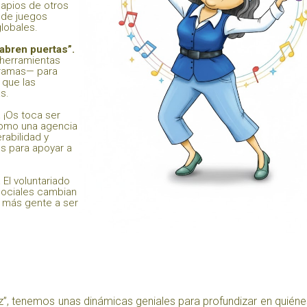
apios de otros
o de juegos
lobales.
 abren puertas”.
 herramientas
gramas— para
 que las
s.
.
¡Os toca ser
como una agencia
rabilidad y
s para apoyar a
.
El voluntariado
sociales cambian
a más gente a ser
raíz”, tenemos unas dinámicas geniales para profundizar en quié