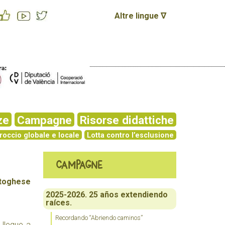
Altre lingue ∇
ze
Campagne
Risorse didattiche
roccio globale e locale
Lotta contro l’esclusione
Campagne
toghese
2025-2026. 25 años extendiendo
raíces.
Recordando “Abriendo caminos”
 llegue a