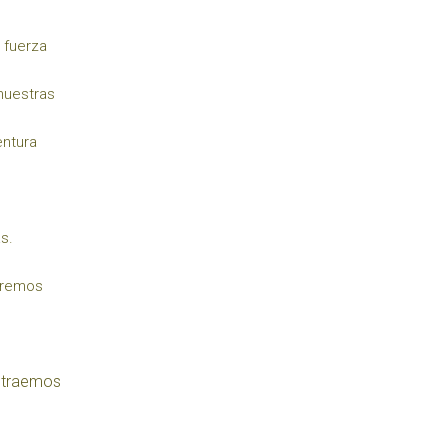
 fuerza
nuestras
entura
s.
aremos
, traemos