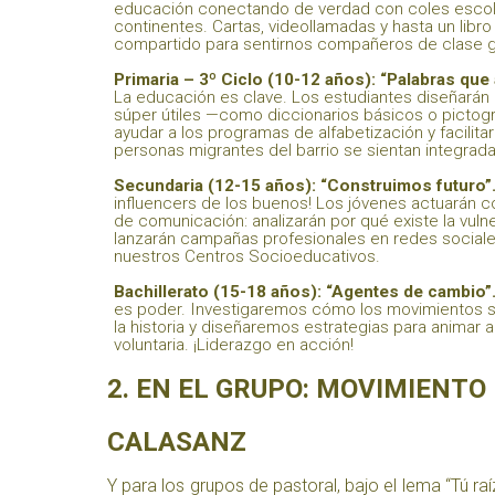
educación conectando de verdad con coles escol
continentes. Cartas, videollamadas y hasta un libr
compartido para sentirnos compañeros de clase g
Primaria – 3º Ciclo (10-12 años): “Palabras que
La educación es clave. Los estudiantes diseñarán
súper útiles —como diccionarios básicos o picto
ayudar a los programas de alfabetización y facilitar
personas migrantes del barrio se sientan integrada
Secundaria (12-15 años): “Construimos futuro”
influencers de los buenos! Los jóvenes actuarán 
de comunicación: analizarán por qué existe la vulne
lanzarán campañas profesionales en redes sociale
nuestros Centros Socioeducativos.
Bachillerato (15-18 años): “Agentes de cambio”
es poder. Investigaremos cómo los movimientos 
la historia y diseñaremos estrategias para animar 
voluntaria. ¡Liderazgo en acción!
2. EN EL GRUPO: MOVIMIENTO
CALASANZ
Y para los grupos de pastoral, bajo el lema “Tú 