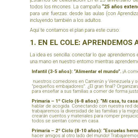
todos los rincones. La campaña
“25 años exten
para unir fuerzas: desde las aulas (con Aprendiz
incluyendo también a los adultos.
Aquí te contamos el plan para este curso:
1. EN EL COLE: APRENDEMOS 
La idea es sencilla: conectar lo que aprendemos 
una mano en nuestro entorno mientras aprendem
Infantil (3-5 años): “Alimentar el mundo”.
¡A come
nuestros comedores en Camerún y Venezuela y se
“pequeños embajadores”. ¿El gran final? Organizar
para enseñar a sus familias a comer de forma justa 
Primaria – 1º Ciclo (6-8 años): “Mi casa, tu casa
hablar de acogida. Conectando con nuestra red d
trabajaremos la diversidad de las familias y la migr
crearán cuentos y materiales para romper prejuici
todos se sientan como en casa.
Primaria – 2º Ciclo (8-10 años): “Escuelas herm
hacer amigos al otro lado del mundo! Trabajaremos