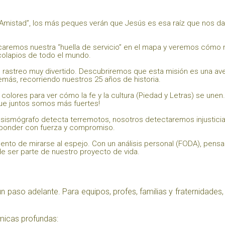
 Amistad”, los más peques verán que Jesús es esa raíz que nos da
scaremos nuestra “huella de servicio” en el mapa y veremos cómo 
olapios de todo el mundo.
 rastreo muy divertido. Descubriremos que esta misión es una av
más, recorriendo nuestros 25 años de historia.
olores para ver cómo la fe y la cultura (Piedad y Letras) se unen.
que juntos somos más fuertes!
 sismógrafo detecta terremotos, nosotros detectaremos injusticia
ponder con fuerza y compromiso.
to de mirarse al espejo. Con un análisis personal (FODA), pens
e ser parte de nuestro proyecto de vida.
paso adelante. Para equipos, profes, familias y fraternidades
micas profundas: