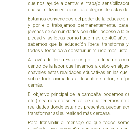
que nos ayude a centrar el trabajo sensibilizad
que se realizan en todos los colegios de estas d
Estamos convencidos del poder de la educación p
y por ello trabajamos permanentemente, para
jóvenes de comunidades con difícil acceso a la e
piedad y las letras como hace más de 400 años 
sabemos que la educación libera, transforma y
todos y todas para construir un mundo más justo
A través del lema
Estamos por ti, educamos cont
centro de la labor que llevamos a cabo en algun
chavales estas realidades educativas en las que t
sobre todo animarles a descubrir su don, su
“p
demás.
El objetivo principal de la campaña, podemos de
etc.) seamos conscientes de que tenemos much
realidades donde estamos presentes, puedan acc
transformar así su realidad más cercana.
Para transmitir el mensaje de que todos som
diseñado una campaña centrada en una pandi