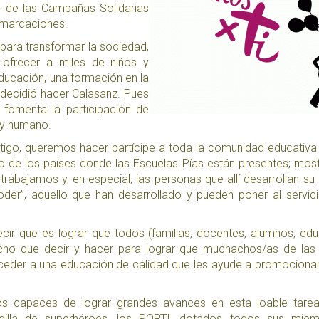
or de las Campañas Solidarias
emarcaciones.
ara transformar la sociedad,
 ofrecer a miles de niños y
ducación, una formación en la
decidió hacer Calasanz. Pues
 fomenta la participación de
 y humano.
igo,
queremos hacer partícipe a toda la comunidad educativa
o de los países donde las Escuelas Pías están presentes; most
rabajamos y, en especial, las personas que allí desarrollan su 
ode
r”, aquello que han desarrollado y pueden poner al servic
cir que es lograr que todos (familias, docentes, alumnos, ed
o que decir y hacer para lograr que muchachos/as de las 
eder a una educación de calidad que les ayude a promociona
os capaces de lograr grandes avances en esta loable tare
lla de superhéroes,
los PORTI
, dotados todos sus mie