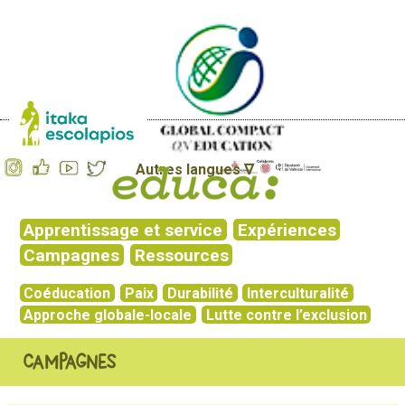
Autres langues ∇
Apprentissage et service
Expériences
Campagnes
Ressources
Coéducation
Paix
Durabilité
Interculturalité
Approche globale-locale
Lutte contre l’exclusion
Campagnes