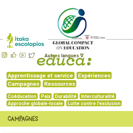
Autres langues ∇
Apprentissage et service
Expériences
Campagnes
Ressources
Coéducation
Paix
Durabilité
Interculturalité
Approche globale-locale
Lutte contre l’exclusion
Campagnes