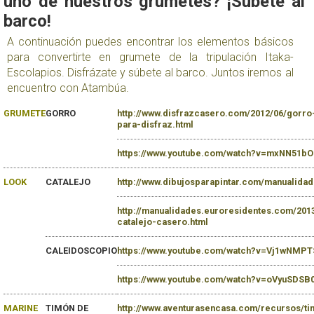
uno de nuestros grumetes? ¡Súbete al
barco!
A continuación puedes encontrar los elementos básicos
para convertirte en grumete de la tripulación Itaka-
Escolapios. Disfrázate y súbete al barco. Juntos iremos al
encuentro con Atambúa.
GRUMETE
GORRO
h
ttp://www.disfrazcasero.com/2012/06/gorr
para-disfraz.html
https://www.youtube.com/watch?v=mxNN51bO
LOOK
CATALEJO
h
ttp://www.dibujosparapintar.com/manualidad
h
ttp://manualidades.euroresidentes.com/20
catalejo-casero.html
CALEIDOSCOPIO
https://www.youtube.com/watch?v=Vj1wNMP
https://www.youtube.com/watch?v=oVyuSDSB
MARINE
TIMÓN DE
http://www.aventurasencasa.com/recursos/ti