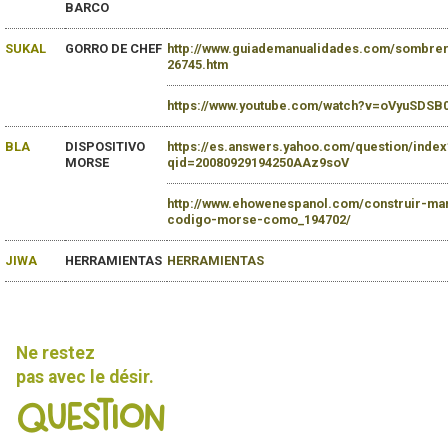
BARCO
SUKAL
GORRO DE CHEF
http://www.guiademanualidades.com/sombre
26745.htm
https://www.youtube.com/watch?v=oVyuSDSB
BLA
DISPOSITIVO
https://es.answers.yahoo.com/question/index
MORSE
qid=20080929194250AAz9soV
http://www.ehowenespanol.com/construir-man
codigo-morse-como_194702/
JIWA
HERRAMIENTAS
HERRAMIENTAS
Ne restez
pas avec le désir.
Question