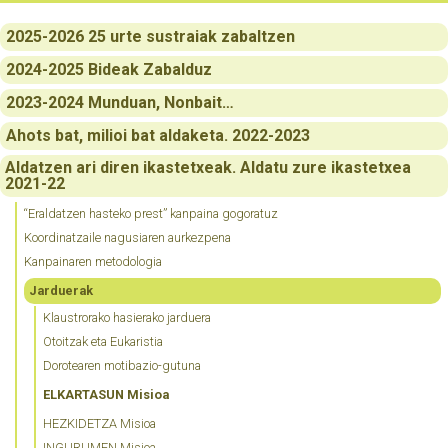
2025-2026 25 urte sustraiak zabaltzen
2024-2025 Bideak Zabalduz
2023-2024 Munduan, Nonbait…
Ahots bat, milioi bat aldaketa. 2022-2023
Aldatzen ari diren ikastetxeak. Aldatu zure ikastetxea
2021-22
“Eraldatzen hasteko prest” kanpaina gogoratuz
Koordinatzaile nagusiaren aurkezpena
Kanpainaren metodologia
Jarduerak
Klaustrorako hasierako jarduera
Otoitzak eta Eukaristia
Dorotearen motibazio-gutuna
ELKARTASUN Misioa
HEZKIDETZA Misioa
INGURUMEN Misioa