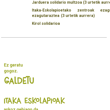
Jarduera solidario multzoa (3 urtetik aurr
Itaka-Eskolapioetako zentroak eza
ezagutaraztea (3 urtetik aurrera)
Kirol solidarioa
Ez geratu
gogoz.
Galdetu
ITAKA ESKOLAPIOAK
askoz gehiago da