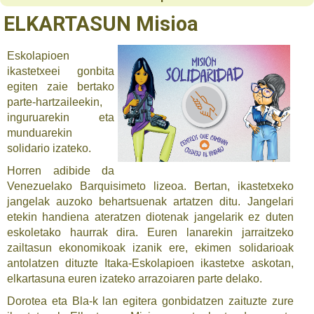
ELKARTASUN Misioa
Eskolapioen
ikastetxeei gonbita
egiten zaie bertako
parte-hartzaileekin,
inguruarekin eta
munduarekin
solidario izateko.
Horren adibide da
Venezuelako Barquisimeto lizeoa. Bertan, ikastetxeko
jangelak auzoko behartsuenak artatzen ditu. Jangelari
etekin handiena ateratzen diotenak jangelarik ez duten
eskoletako haurrak dira. Euren lanarekin jarraitzeko
zailtasun ekonomikoak izanik ere, ekimen solidarioak
antolatzen dituzte Itaka-Eskolapioen ikastetxe askotan,
elkartasuna euren izateko arrazoiaren parte delako.
Dorotea eta Bla-k lan egitera gonbidatzen zaituzte zure