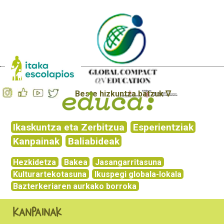
Beste hizkuntza batzuk ∇
Ikaskuntza eta Zerbitzua
Esperientziak
Kanpainak
Baliabideak
Hezkidetza
Bakea
Jasangarritasuna
Kulturartekotasuna
Ikuspegi globala-lokala
Bazterkeriaren aurkako borroka
Kanpainak