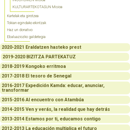
KULTURARTEKOTASUN Misioa
Kartelak eta girotzea
Tokian egindako ekintzak
Haz un donativo
Ebaluaziozko galdetegia
2020-2021 Eraldatzen hasteko prest
2019-2020 BIZITZA PARTEKATUZ
2018-2019 Kongoko erritmoa
2017-2018 El tesoro de Senegal
2016-2017 Expedición Kamda: educar, anunciar,
transformar
2015-2016 Al encuentro con Atambúa
2014-2015 Ven y verás, la realidad que hay detrás
2013-2014 Estamos por ti, educamos contigo
2012-2013 La educación multiplica el futuro