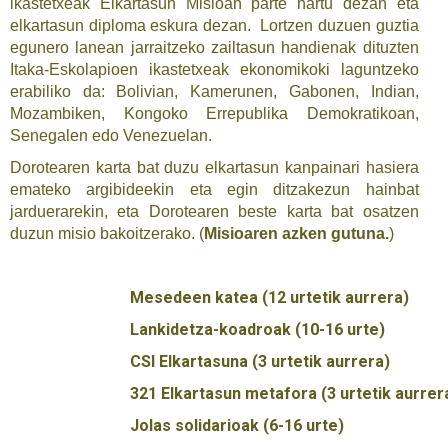
ikastetxeak Elkartasun Misioan parte hartu dezan eta
elkartasun diploma eskura dezan. Lortzen duzuen guztia
egunero lanean jarraitzeko zailtasun handienak dituzten
Itaka-Eskolapioen ikastetxeak ekonomikoki laguntzeko
erabiliko da: Bolivian, Kamerunen, Gabonen, Indian,
Mozambiken, Kongoko Errepublika Demokratikoan,
Senegalen edo Venezuelan.
Dorotearen karta bat duzu elkartasun kanpainari hasiera
emateko argibideekin eta egin ditzakezun hainbat
jarduerarekin, eta Dorotearen beste karta bat osatzen
duzun misio bakoitzerako.
(
Misioaren azken gutuna.
)
Mesedeen katea (12 urtetik aurrera)
Lankidetza-koadroak (10-16 urte)
CSI Elkartasuna (3 urtetik aurrera)
321 Elkartasun metafora (3 urtetik aurrer
Jolas solidarioak (6-16 urte)