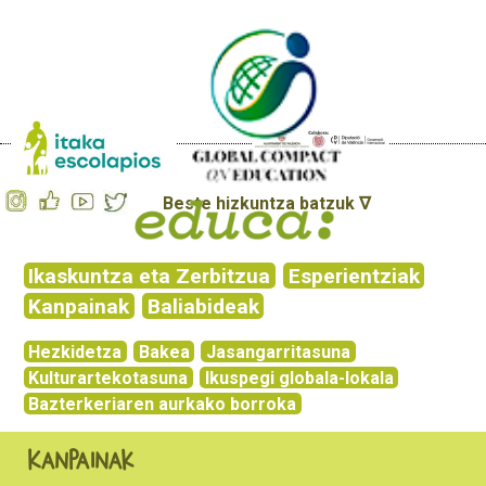
Beste hizkuntza batzuk ∇
Ikaskuntza eta Zerbitzua
Esperientziak
Kanpainak
Baliabideak
Hezkidetza
Bakea
Jasangarritasuna
Kulturartekotasuna
Ikuspegi globala-lokala
Bazterkeriaren aurkako borroka
Kanpainak