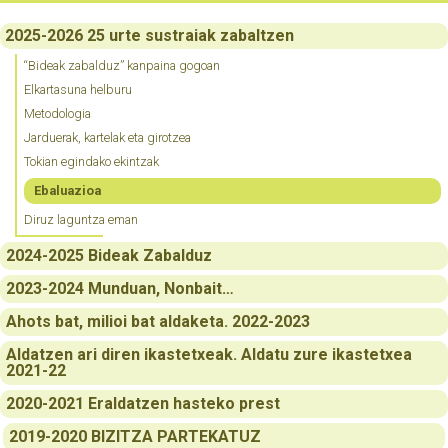
2025-2026 25 urte sustraiak zabaltzen
“Bideak zabalduz” kanpaina gogoan
Elkartasuna helburu
Metodologia
Jarduerak, kartelak eta girotzea
Tokian egindako ekintzak
Ebaluazioa
Diruz laguntza eman
2024-2025 Bideak Zabalduz
2023-2024 Munduan, Nonbait…
Ahots bat, milioi bat aldaketa. 2022-2023
Aldatzen ari diren ikastetxeak. Aldatu zure ikastetxea
2021-22
2020-2021 Eraldatzen hasteko prest
2019-2020 BIZITZA PARTEKATUZ