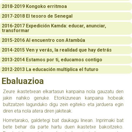
2018-2019 Kongoko erritmoa
2017-2018 El tesoro de Senegal
2016-2017 Expedición Kamda: educar, anunciar,
transformar
2015-2016 Al encuentro con Atambúa
2014-2015 Ven y verás, la realidad que hay detrás
2013-2014 Estamos por ti, educamos contigo
2012-2013 La educación multiplica el futuro
Ebaluazioa
Zeure ikastetxean elkartasun kanpaina nola gauzatu den
jakin nahiko genuke. Etorkizunean kanpaina hobeak
bultzatzen lagunduko digu zein egiteko eta jarduera egin
diren eta nola atera diren jakiteak.
Horretarako, galdetegi bat daukagu linean. Inprimaki bat
bete behar da parte hartu duen ikastetxe bakoitzeko.