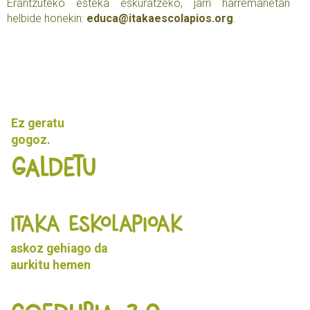
Erantzuteko esteka eskuratzeko, jarri harremanetan
helbide honekin:
educa@itakaescolapios.org
.
Ez geratu
gogoz.
Galdetu
ITAKA ESKOLAPIOAK
askoz gehiago da
aurkitu
hemen