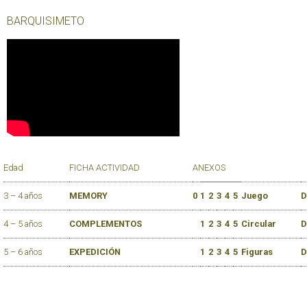
BARQUISIMETO
Edad
FICHA ACTIVIDAD
ANEXOS
3 – 4 años
MEMORY
0
1
2
3
4
5
Juego
D
4 – 5 años
COMPLEMENTOS
1
2
3
4
5
Circular
D
5 – 6 años
EXPEDICIÓN
1
2
3
4
5
Figuras
D