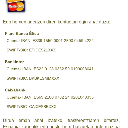
Edo hemen agertzen diren kontuetan egin ahal duzu:
Fiare Banca Ética
Cuenta-IBAN: ES39 1550 0001 2500 0459 4222
SWIFT/BIC: ETICES21XXX
Bankinter
Cuenta- IBAN: ES22 0128 0362 59 0100008641
SWIFT/BIC: BKBKESMMXXX
Caixabank
Cuenta- IBAN: ES69 2100 0732 24 0201043335
SWIFT/BIC: CAIXESBBXXX
Dirua eman ahal izateko, trasferentziaren bitartez,
Espania kanpotik edo beste herri batzuetan, informazioa