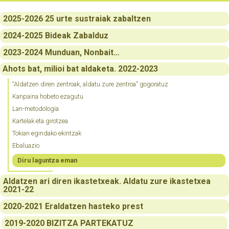
2025-2026 25 urte sustraiak zabaltzen
2024-2025 Bideak Zabalduz
2023-2024 Munduan, Nonbait…
Ahots bat, milioi bat aldaketa. 2022-2023
“Aldatzen diren zentroak, aldatu zure zentroa” gogoratuz
Kanpaina hobeto ezagutu
Lan-metodologia
Kartelak eta girotzea
Tokian egindako ekintzak
Ebaluazio
Diru laguntza eman
Aldatzen ari diren ikastetxeak. Aldatu zure ikastetxea
2021-22
2020-2021 Eraldatzen hasteko prest
2019-2020 BIZITZA PARTEKATUZ