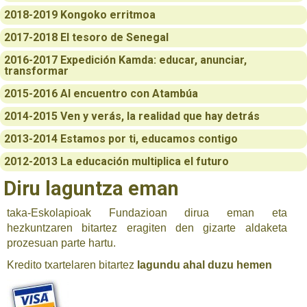
2018-2019 Kongoko erritmoa
2017-2018 El tesoro de Senegal
2016-2017 Expedición Kamda: educar, anunciar,
transformar
2015-2016 Al encuentro con Atambúa
2014-2015 Ven y verás, la realidad que hay detrás
2013-2014 Estamos por ti, educamos contigo
2012-2013 La educación multiplica el futuro
Diru laguntza eman
taka-Eskolapioak Fundazioan dirua eman eta
hezkuntzaren bitartez eragiten den gizarte aldaketa
prozesuan parte hartu.
Kredito txartelaren bitartez
lagundu ahal duzu
hemen