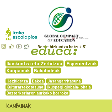
Beste hizkuntza batzuk ∇
Ikaskuntza eta Zerbitzua
Esperientziak
Kanpainak
Baliabideak
Hezkidetza
Bakea
Jasangarritasuna
Kulturartekotasuna
Ikuspegi globala-lokala
Bazterkeriaren aurkako borroka
Kanpainak