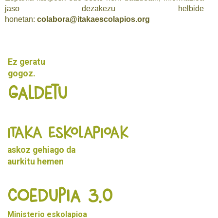
jaso dezakezu helbide
honetan:
colabora@itakaescolapios.org
Ez geratu
gogoz.
Galdetu
ITAKA ESKOLAPIOAK
askoz gehiago da
aurkitu
hemen
Coedupia 3.0
Ministerio eskolapioa