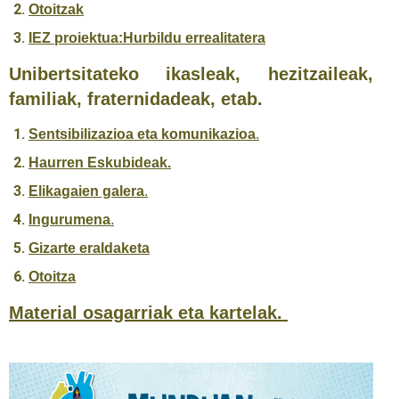
Otoitzak
IEZ proiektua:Hurbildu errealitatera
Unibertsitateko ikasleak, hezitzaileak,
familiak, fraternidadeak, etab.
Sentsibilizazioa eta komunikazioa
.
Haurren Eskubideak.
Elikagaien galera
.
Ingurumena
.
Gizarte eraldaketa
Otoitza
Material osagarriak eta kartelak.