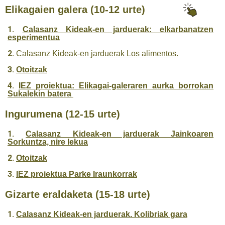
Elikagaien galera (10-12 urte)
Calasanz Kideak-en jarduerak: elkarbanatzen
esperimentua
Calasanz Kideak-en jarduerak Los alimentos.
Otoitzak
IEZ proiektua: Elikagai-galeraren aurka borrokan
Sukalekin batera
Ingurumena (12-15 urte)
Calasanz Kideak-en jarduerak Jainkoaren
Sorkuntza, nire lekua
Otoitzak
IEZ proiektua Parke Iraunkorrak
Gizarte eraldaketa (15-18 urte)
Calasanz Kideak-en jarduerak. Kolibriak gara