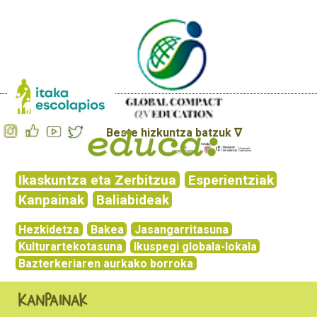
Beste hizkuntza batzuk ∇
Ikaskuntza eta Zerbitzua
Esperientziak
Kanpainak
Baliabideak
Hezkidetza
Bakea
Jasangarritasuna
Kulturartekotasuna
Ikuspegi globala-lokala
Bazterkeriaren aurkako borroka
Kanpainak