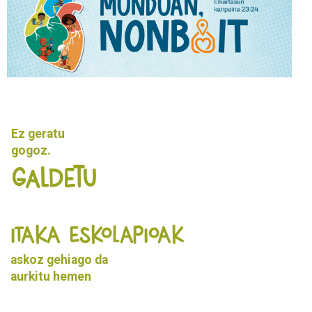
Ez geratu
gogoz.
Galdetu
ITAKA ESKOLAPIOAK
askoz gehiago da
aurkitu
hemen