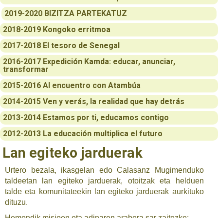
2019-2020 BIZITZA PARTEKATUZ
2018-2019 Kongoko erritmoa
2017-2018 El tesoro de Senegal
2016-2017 Expedición Kamda: educar, anunciar,
transformar
2015-2016 Al encuentro con Atambúa
2014-2015 Ven y verás, la realidad que hay detrás
2013-2014 Estamos por ti, educamos contigo
2012-2013 La educación multiplica el futuro
Lan egiteko jarduerak
Urtero bezala, ikasgelan edo Calasanz Mugimenduko
taldeetan lan egiteko jarduerak, otoitzak eta helduen
talde eta komunitateekin lan egiteko jarduerak aurkituko
dituzu.
Hemendik misioen eta adinaren arabera sar zaitezke: