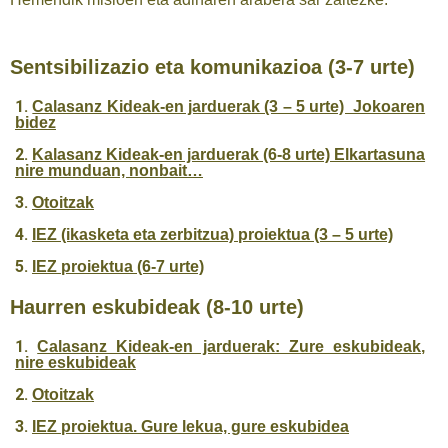
Sentsibilizazio eta komunikazioa (3-7 urte)
Calasanz Kideak-en jarduerak (3 – 5 urte) Jokoaren
bidez
Kalasanz Kideak-en jarduerak (6-8 urte) Elkartasuna
nire munduan, nonbait…
Otoitzak
IEZ (ikasketa eta zerbitzua) proiektua (3 – 5 urte)
IEZ proiektua (6-7 urte)
Haurren eskubideak (8-10 urte)
Calasanz Kideak-en jarduerak: Zure eskubideak,
nire eskubideak
Otoitzak
IEZ proiektua. Gure lekua, gure eskubidea