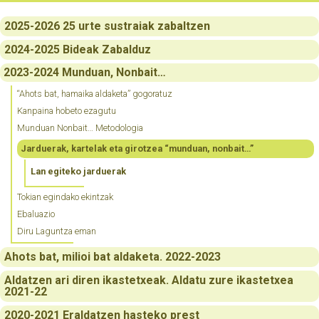
2025-2026 25 urte sustraiak zabaltzen
2024-2025 Bideak Zabalduz
2023-2024 Munduan, Nonbait…
“Ahots bat, hamaika aldaketa” gogoratuz
Kanpaina hobeto ezagutu
Munduan Nonbait… Metodologia
Jarduerak, kartelak eta girotzea “munduan, nonbait…”
Lan egiteko jarduerak
Tokian egindako ekintzak
Ebaluazio
Diru Laguntza eman
Ahots bat, milioi bat aldaketa. 2022-2023
Aldatzen ari diren ikastetxeak. Aldatu zure ikastetxea
2021-22
2020-2021 Eraldatzen hasteko prest